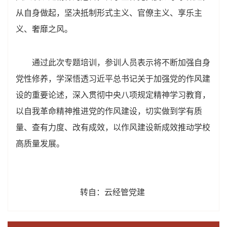
从自身做起，坚决抵制形式主义、官僚主义、享乐主
义、奢靡之风。
通过此次专题培训，参训人员表示将不断加强自身
党性修养，学深悟透习近平总书记关于加强党的作风建
设的重要论述，深入贯彻中央八项规定精神学习教育，
以自我革命精神推进党的作风建设，切实做到学有质
量、查有力度、改有成效，以作风建设新成效推动学校
高质量发展。
转自：云经管党建