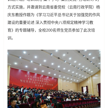
方式实施，并邀请到云南省委党校（云南行政学院）杨
庆东教授作题为《学习习近平总书记关于加强党的作风
建设的重要论述 深入贯彻中央八项规定精神学习教
育》的专题辅导，全校200名师生党员参加了此次培
训。